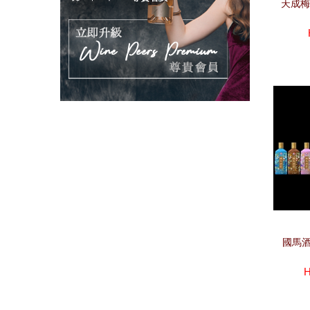
天成梅酒 
國馬酒莊
H