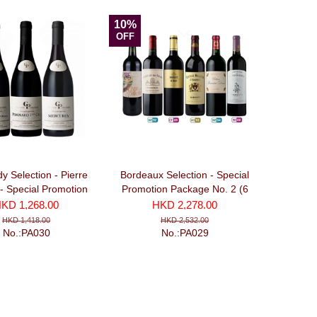
10%
OFF
y Selection - Pierre
Bordeaux Selection - Special
- Special Promotion
Promotion Package No. 2 (6
No. 1 (3 bottles) 勃艮
bottles)波爾多精選優惠套装 No.
KD 1,268.00
HKD 2,278.00
選優惠套装 No. 1
2
HKD 1,418.00
HKD 2,532.00
No.:PA030
No.:PA029