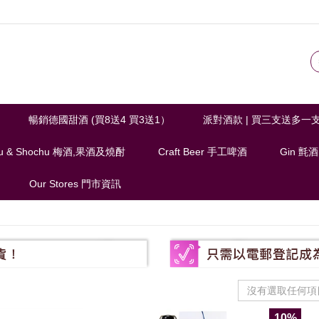
暢銷德國甜酒 (買8送4 買3送1）
派對酒款 | 買三支送多一
u & Shochu 梅酒,果酒及燒酎
Craft Beer 手工啤酒
Gin 氈酒
Our Stores 門市資訊
沒有選取任何項
10%