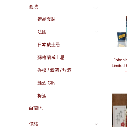
套裝
禮品套裝
法國
日本威士忌
蘇格蘭威士忌
Johnni
Limited 
香檳 / 氣酒 / 甜酒
Scent
H
氈酒 GIN
梅酒
白蘭地
價格