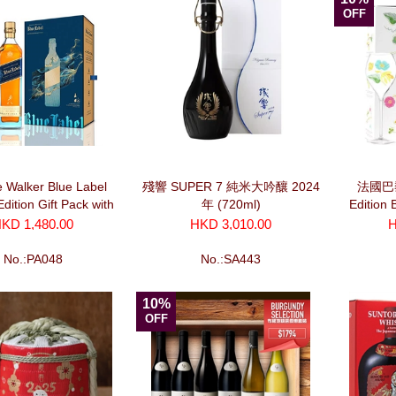
OFF
e Walker Blue Label
殘響 SUPER 7 純米大吟釀 2024
法國巴黎
Edition Gift Pack with
年 (720ml)
Edition 
ed Candle 連蠟燭套裝
Marcin R
KD 1,480.00
HKD 3,010.00
H
No.:PA048
No.:SA443
10%
OFF