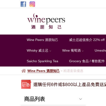
精
選
套
裝
優
Wine Peers 酒朋知己
威士忌超值推介 22% off
惠
Whisky 威士忌
Wine 葡萄酒
Umesh
Saicho Sparkling Tea
Grocery 食品 / 餐飲配件
Wine Peers 酒朋知己
>
精選套裝優惠
商品列表