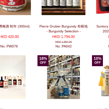
梅酒 蛇年 (300ml)
Pierre Gruber Burgundy 布根地
Suntory
- Burgundy Selection -
202
Promotion Package (6 bottles)
HKD 420.00
HKD 1,794.00
HKD 1,994.00
No.:PW078
No.:PA042
18%
10%
OFF
OFF