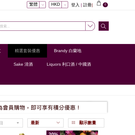
繁體
HKD
登入
|
註冊
|
0
支
精選套裝優惠
Brandy 白蘭地
Sake 清酒
Liquors 利口酒 / 中國酒
最新
顯示數量
目
20%