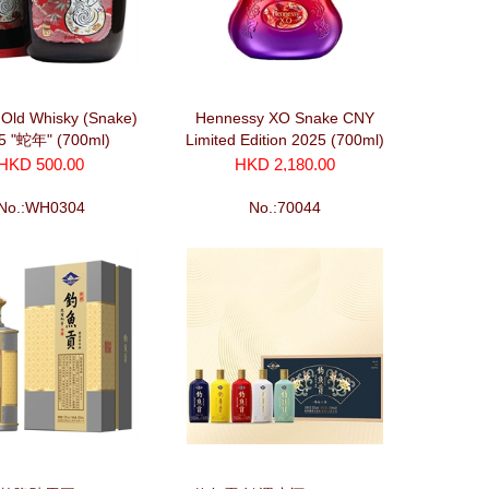
 Old Whisky (Snake)
Hennessy XO Snake CNY
5 "蛇年" (700ml)
Limited Edition 2025 (700ml)
HKD 500.00
HKD 2,180.00
No.:WH0304
No.:70044