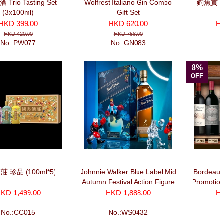
Trio Tasting Set
Wolfrest Italiano Gin Combo
釣魚貢 
(3x100ml)
Gift Set
HKD 399.00
HKD 620.00
H
HKD 420.00
HKD 758.00
No.:PW077
No.:GN083
8%
OFF
 珍品 (100ml*5)
Johnnie Walker Blue Label Mid
Bordeaux
Autumn Festival Action Figure
Promotio
(750ml)
Red + 3 
KD 1,499.00
HKD 1,888.00
H
選
No.:CC015
No.:WS0432