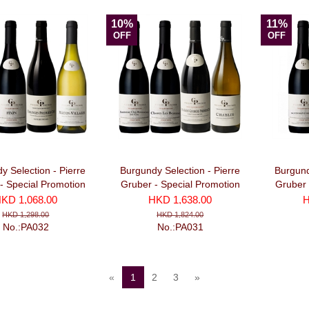
10%
11%
OFF
OFF
y Selection - Pierre
Burgundy Selection - Pierre
Burgund
- Special Promotion
Gruber - Special Promotion
Gruber 
e No. 3 (3 Red + 1
Package No. 2 (3 Red + 1
Package 
KD 1,068.00
HKD 1,638.00
H
bottles) 勃艮第精選優惠
White bottles) 勃艮第精選優惠
第精
HKD 1,298.00
HKD 1,824.00
套餐 No. 3
套装 No. 2
No.:PA032
No.:PA031
«
1
2
3
»