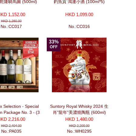
乾隆騎馬圖 (500ml)
釣魚貢 鴻運小酒 (100ml*5)
KD 1,152.00
HKD 1,099.00
HKD 1,280.00
No.:CC017
No.:CC016
33%
OFF
 Selection - Special
Suntory Royal Whisky 2024 生
n Package No. 3 - (3
肖"龍年"美濃燒陶瓶 (600ml)
White bottles)波爾多精
KD 2,216.00
HKD 1,480.00
優惠套裝 No. 3
HKD 2,404.00
HKD 2,200.00
No.:PA035
No.:WH0295