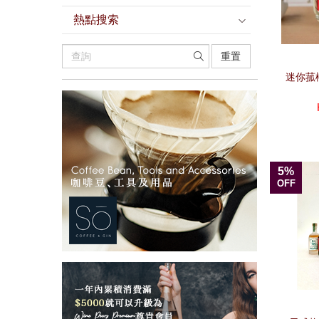
熱點搜索
重置
迷你菰樽
5%
OFF