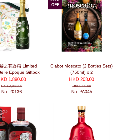
OFF
之花香檳 Limited
Ciabot Moscato (2 Bottles Sets)
Belle Epoque Giftbox
(750ml) x 2
usak 2016 (750ml) 連
KD 1,880.00
HKD 208.00
香檳杯套裝
HKD 2,088.00
HKD 260.00
No.:20136
No.:PA045