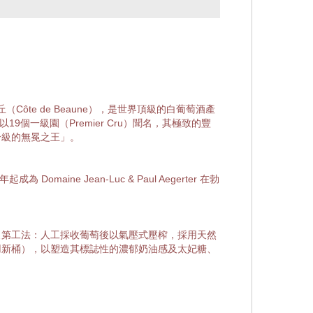
）
（Côte de Beaune），是世界頂級的白葡萄酒產
19個一級園（Premier Cru）聞名，其極致的豐
分級的無冕之王」。
年起成為 Domaine Jean-Luc & Paul Aegerter 在勃
經典白勃艮第工法：人工採收葡萄後以氣壓式壓榨，採用天然
用新桶），以塑造其標誌性的濃郁奶油感及太妃糖、