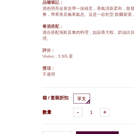
品嚐筆記：
酒色明亮金黃並帶一抹綠意，香氣清新柔和，散
爽，帶果香及榛果氣息。這是一款乾型 默爾索酒
餐酒搭配：
適合搭配海鮮及禽肉料理，如蒜香大蝦、奶油比
理。
評分：
Vivino：3.9/5 星
獎項：
不適用
箱 / 套裝折扣
單支
-
+
數量