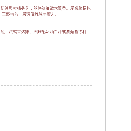
發奶油與柑橘芬芳，並伴隨細緻木質香。尾韻悠長乾
，工藝精良，展現優雅陳年潛力。
目魚、法式香烤雞、火雞配奶油白汁或蘑菇醬等料