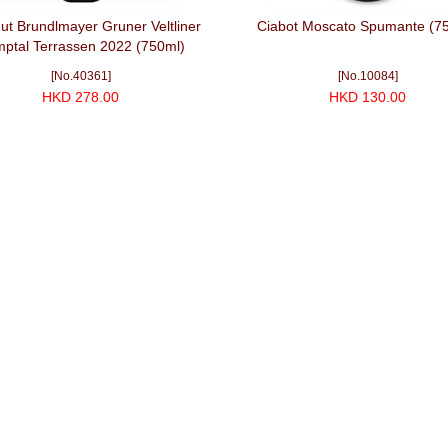
ut Brundlmayer Gruner Veltliner
Ciabot Moscato Spumante (7
ptal Terrassen 2022 (750ml)
[No.40361]
[No.10084]
HKD 278.00
HKD 130.00