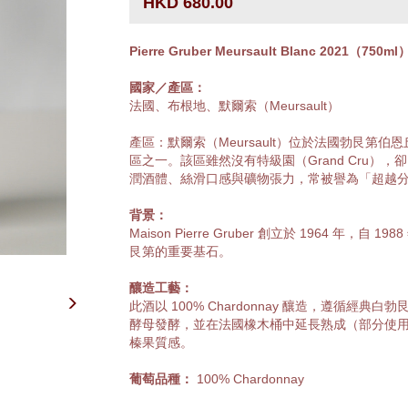
HKD 680.00
Pierre Gruber Meursault Blanc 2021（750ml
國家／產區：
法國、布根地、默爾索（Meursault）
產區：默爾索（Meursault）位於法國勃艮第伯恩丘
區之一。該區雖然沒有特級園（Grand Cru），卻以
潤酒體、絲滑口感與礦物張力，常被譽為「超越
背景：
Maison Pierre Gruber 創立於 1964 年，自 1988 
艮第的重要基石。
釀造工藝：
此酒以 100% Chardonnay 釀造，遵循
酵母發酵，並在法國橡木桶中延長熟成（部分使
榛果質感。
葡萄品種：
100% Chardonnay