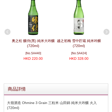
母 山酛
奧之松 釀侍(黑) 純米大吟釀
越之初梅 雪中貯蔵 純米吟醸
)
(720ml)
(720ml)
大那 
[No.SA440]
[No.SA424]
HKD 220.00
HKD 328.00
商品詳情
大嶺酒造 Ohmine 3 Grain 三粒米 山田錦 純米大吟釀 火入
(720ml)