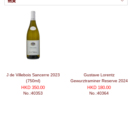
熱賣
J de Villebois Sancerre 2023
Gustave Lorentz
(750ml)
Gewurztraminer Reserve 2024
(750 ml)
HKD 350.00
HKD 180.00
No.:40353
No.:40364