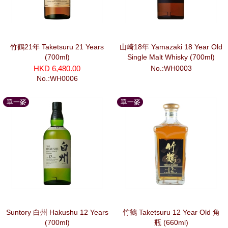
竹鶴21年 Taketsuru 21 Years
山崎18年 Yamazaki 18 Year Old
(700ml)
Single Malt Whisky (700ml)
HKD 6,480.00
No.:WH0003
No.:WH0006
單一麥
單一麥
芽
芽
Suntory 白州 Hakushu 12 Years
竹鶴 Taketsuru 12 Year Old 角
(700ml)
瓶 (660ml)