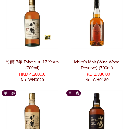
竹鶴17年 Taketsuru 17 Years
Ichiro's Malt (Wine Wood
(700ml)
Reserve) (700ml)
HKD 4,280.00
HKD 1,880.00
No.:WH0020
No.:WH0180
單一麥
單一麥
芽
芽