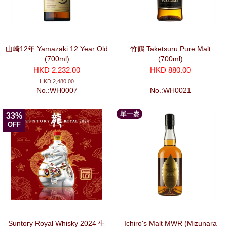
山崎12年 Yamazaki 12 Year Old
竹鶴 Taketsuru Pure Malt
(700ml)
(700ml)
HKD 2,232.00
HKD 880.00
HKD 2,480.00
No.:WH0007
No.:WH0021
單一麥
33%
芽
OFF
Suntory Royal Whisky 2024 生
Ichiro's Malt MWR (Mizunara