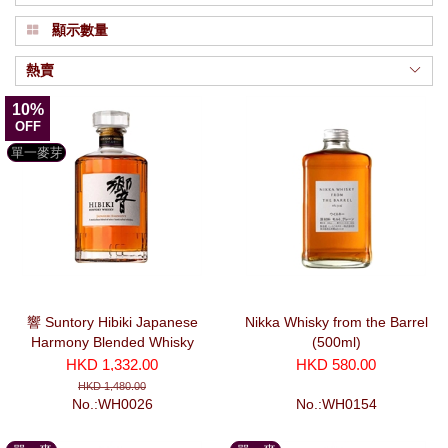
顯示數量
熱賣
10%
OFF
單一麥芽
響 Suntory Hibiki Japanese
Nikka Whisky from the Barrel
Harmony Blended Whisky
(500ml)
(700ml)
HKD 1,332.00
HKD 580.00
HKD 1,480.00
No.:WH0026
No.:WH0154