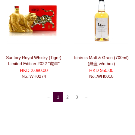
Suntory Royal Whisky (Tiger)
Ichiro's Malt & Grain (700ml)
Limited Edition 2022 "虎年"
(無盒 w/o box)
(600ml)
HKD 2,080.00
HKD 950.00
No.:WH0274
No.:WH0018
«
1
2
3
»