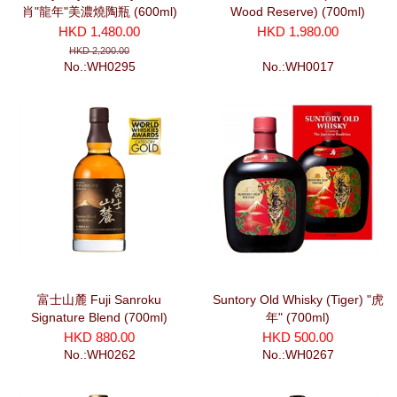
肖"龍年"美濃燒陶瓶 (600ml)
Wood Reserve) (700ml)
HKD 1,480.00
HKD 1,980.00
HKD 2,200.00
No.:WH0295
No.:WH0017
富士山麓 Fuji Sanroku
Suntory Old Whisky (Tiger) "虎
Signature Blend (700ml)
年" (700ml)
HKD 880.00
HKD 500.00
No.:WH0262
No.:WH0267