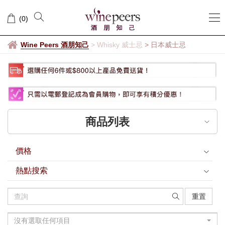
日
(
0
)
本
威
Wine Peers 酒朋知己
>
Whisky 威士忌
>
日本威士忌
士
忌
商品列表
價格
熱點搜索
重置
沒有選取任何項目