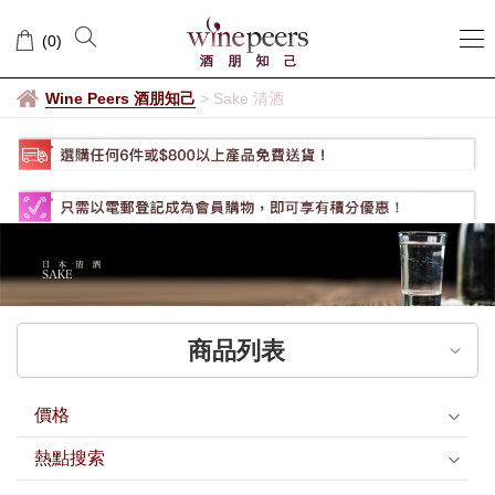
竹
(
0
)
林
Wine Peers 酒朋知己
>
Sake 清酒
商品列表
價格
熱點搜索