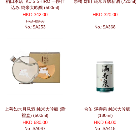
稻田本店 IKU'S SHIRO 一段仕
泉橋 雄町 純米吟釀新酒 (720ml)
込み 純米大吟釀 (500ml)
HKD 342.00
HKD 320.00
HKD 428.00
No.:SA253
No.:SA368
上善如水月見酒 純米大吟釀 (附
一合缶 滿壽泉 純米大吟釀
禮盒) (500ml)
(180ml)
HKD 680.00
HKD 68.00
No.:SA047
No.:SA415