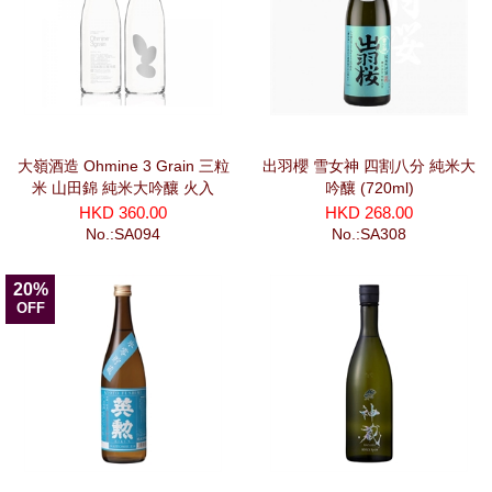
大嶺酒造 Ohmine 3 Grain 三粒
出羽櫻 雪女神 四割八分 純米大
米 山田錦 純米大吟釀 火入
吟釀 (720ml)
(720ml)
HKD 360.00
HKD 268.00
No.:SA094
No.:SA308
20%
OFF