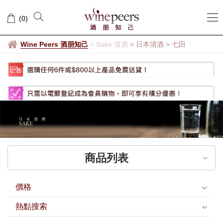
七
(
0
)
田
Wine Peers 酒朋知己
>
Sake 清酒
> 日本清酒
>
七田
商品列表
價格
熱點搜索