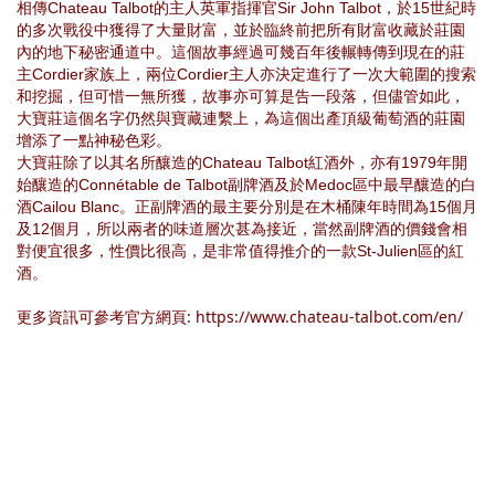
相傳Chateau Talbot
的主人
英軍指揮官Sir John Talbot，於15
世紀時
的多次戰役中獲得了大量財富，並於臨終前把所有財富收藏於莊園
內
的地下秘密通道中。這個故事經過可幾百年後輾轉傳到現在的莊
主Cordier
家族上，兩位
Cordier
主人亦決定
進行了一次大範圍的搜索
和挖掘，但可惜一無所獲，故事亦可算是告一段落，但儘管如此，
大寶莊這個名字仍然與寶藏連繫上，為這個出產頂級葡萄酒的莊園
增添了一點神秘色彩。
大寶莊除了以其名所釀造的Chateau Talbot
紅酒外，亦有
1979
年開
始釀造的
Connétable de Talbot副牌酒及於Medoc
區中最早釀造的白
酒
Cailou Blanc
。正副牌酒的最主要分別是在木桶陳年時間為
15
個月
及
12
個月，所以兩者的味道層次甚為接近，當然副牌酒的價錢會相
對便宜很多，性價比很高，是非常值得推介的一款
St-Julien
區的紅
酒。
更多資訊可參考官方網頁: https://www.chateau-talbot.com/en/