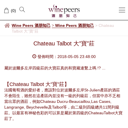
(
0
)
Wine Peers 酒朋知己
>
Wine Peers 酒朋知己
>
Chateau
Talbot 大”寶”莊
Chateau Talbot 大”寶”莊
發佈時間：2018-05-05 23:48:00
屬於波爾多左岸四級莊的大寶莊真的和寶藏連繫上嗎 !? ...
【Chateau Talbot 大”寶”莊】
法國葡萄酒的愛好者，應該對位於波爾多左岸St-Julien
產區的酒莊
不會陌生，雖然在這產區內並沒有一級的列級莊，但當中亦不乏相
當出眾的酒莊，例如
Chateau Ducru-Beaucaillou,Las Cases,
Langrange, Beychevelle
及
Talbot
等，由二級到四級總共
11
間列級
莊。以最富有神秘色彩的可以算是屬於第四級的
ChateauTalbot
大寶
莊了。