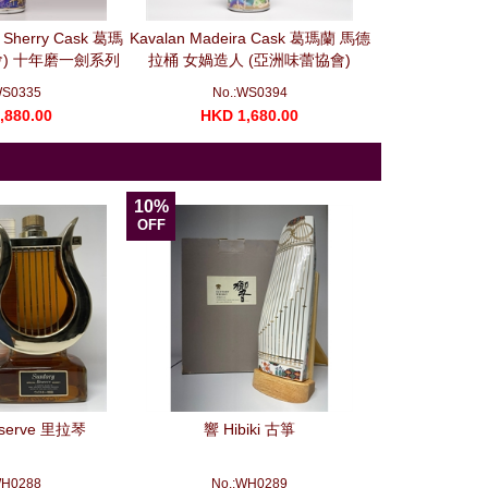
o Sherry Cask 葛瑪
Kavalan Madeira Cask 葛瑪蘭 馬德
Kavalan Port
會) 十年磨一劍系列
拉桶 女媧造人 (亞洲味蕾協會)
MMA Silver 
700ml)
(700ml)
(7
WS0335
No.:WS0394
No.
,880.00
HKD 1,680.00
HKD 1
10%
OFF
eserve 里拉琴
響 Hibiki 古箏
WH0288
No.:WH0289