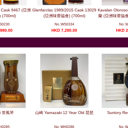
0 Cask 9467 (亞洲
Glenfarclas 1989/2015 Cask 13029
Kavalan Oloros
(700ml)
(亞洲味蕾協會) (700ml)
蘭 (亞洲味蕾協
干將 (
S0230
No.:WS0334
No.:
980.00
HKD 7,280.00
HKD 2
ki 管風琴
山崎 Yamazaki 12 Year Old 琵琶
Suntory R
H0285
No.:WH0286
No.: