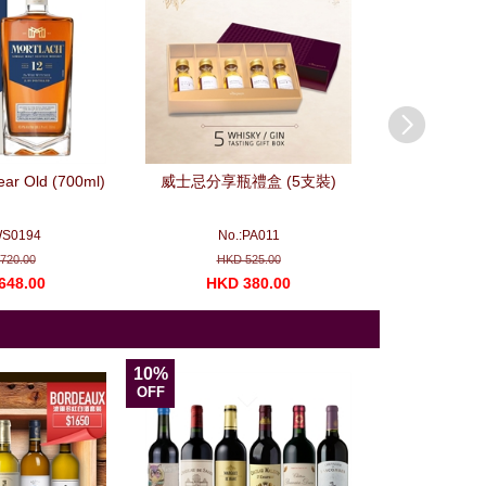
ear Old (700ml)
威士忌分享瓶禮盒 (5支裝)
法國波爾多列級
(一
WS0194
No.:PA011
No.
720.00
HKD 525.00
HKD 
648.00
HKD 380.00
HKD 1
10%
11%
OFF
OFF