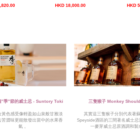
,820.00
HKD 18,000.00
HKD 5
季”節的威士忌 - Suntory Toki
三隻猴子 Monkey Should
金黃色感受像輕盈如山泉般甘雅淡
其實這三隻猴子分別代表著
去苦澀味更能散發出當中的水果香
Speyside酒區的三間著名威士
氣 。
一麥芽威士忌原酒調和製