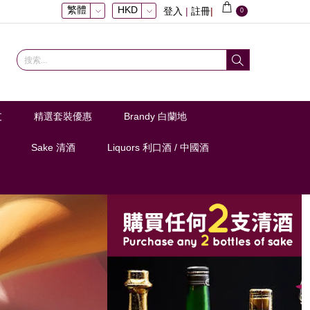
繁體
HKD
登入
|
註冊
|
0
支
精選套裝優惠
Brandy 白蘭地
Sake 清酒
Liquors 利口酒 / 中國酒