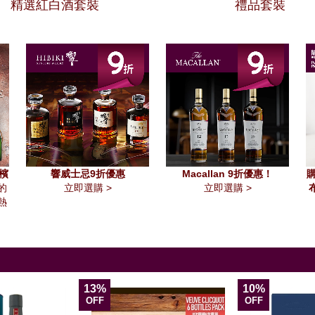
精選紅白酒套裝
禮品套裝
香檳
響威士忌9折優惠
Macallan 9折優惠！
購
的
立即選購 >
立即選購 >
熱
13%
10%
OFF
OFF