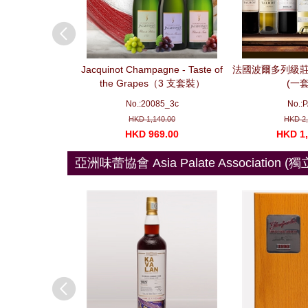
n - Pierre Gruber
Jacquinot Champagne - Taste of
法國波爾多列級莊
on Package No. 3
the Grapes（3 支套裝）
(一套
e bottles) 勃艮第精
A032
No.:20085_3c
No.:
No. 3
298.00
HKD 1,140.00
HKD 2,
068.00
HKD 969.00
HKD 1,
亞洲味蕾協會 Asia Palate Association (