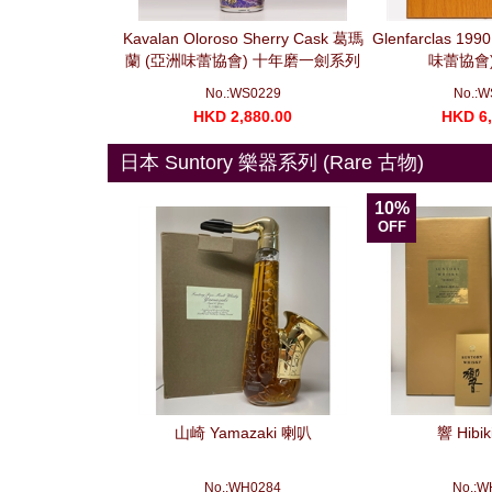
Moscatel Sherry
Kavalan Oloroso Sherry Cask 葛瑪
Glenfarclas 199
 Moscatel 雪莉桶
蘭 (亞洲味蕾協會) 十年磨一劍系列
味蕾協會) 
 (700ml)
莫邪 (700ml)
S0400
No.:WS0229
No.:W
280.00
HKD 2,880.00
HKD 6,
日本 Suntory 樂器系列 (Rare 古物)
10%
OFF
山崎 Yamazaki 喇叭
響 Hibi
No.:WH0284
No.:W