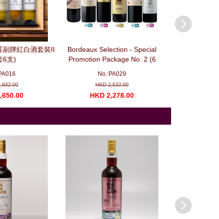
副牌紅白酒套裝II
Bordeaux Selection - Special
Burgundy Select
套6支)
Promotion Package No. 2 (6
- Special Promo
bottles)波爾多精選優惠套装 No. 2
(3 bottles)
PA016
No.:PA029
No.
,932.00
HKD 2,532.00
HKD 
,650.00
HKD 2,278.00
HKD 1