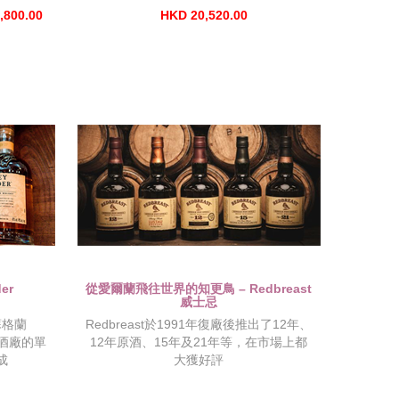
,800.00
HKD 20,520.00
er
從愛爾蘭飛往世界的知更鳥 – Redbreast
威士忌
蘇格蘭
Redbreast於1991年復廠後推出了12年、
忌酒廠的單
12年原酒、15年及21年等，在市場上都
成
大獲好評