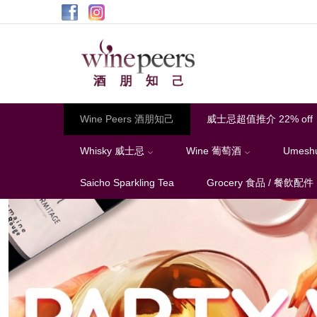
Wine
Peers
酒
朋
知
Wine Peers 酒朋知己
威士忌超值推介 22% off
己
Whisky 威士忌
Wine 葡萄酒
Umesh
Saicho Sparkling Tea
Grocery 食品 / 餐飲配件