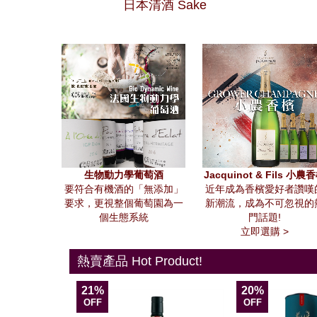
日本清酒 Sake
生物動力學葡萄酒
Jacquinot & Fils 小農
要符合有機酒的「無添加」
近年成為香檳愛好者讚嘆
要求，更視整個葡萄園為一
新潮流，成為不可忽視的
個生態系統
門話題!
立即選購 >
熱賣產品 Hot Product!
21%
20%
OFF
OFF