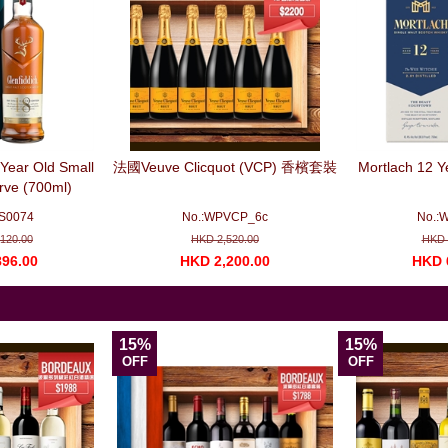
 Year Old Small
法國Veuve Clicquot (VCP) 香檳套裝
Mortlach 12 Y
rve (700ml)
S0074
No.:WPVCP_6c
No.:
120.00
HKD 2,520.00
HKD 
96.00
HKD 2,200.00
HKD 
15%
15%
OFF
OFF