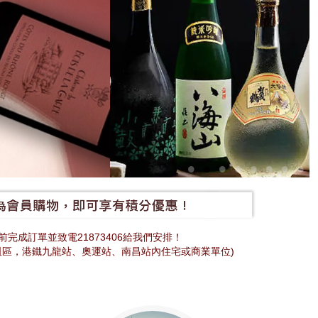
完成訂單並致電21873406給我們安排！
咀區，港鐵九龍站、奧運站、南昌站內住宅或商業單位)