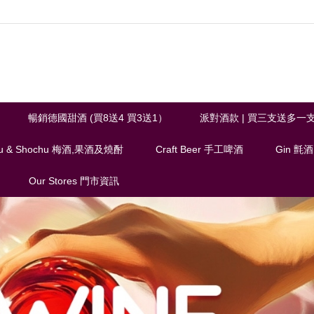
暢銷德國甜酒 (買8送4 買3送1）
派對酒款 | 買三支送多一
u & Shochu 梅酒,果酒及燒酎
Craft Beer 手工啤酒
Gin 氈酒
Our Stores 門市資訊