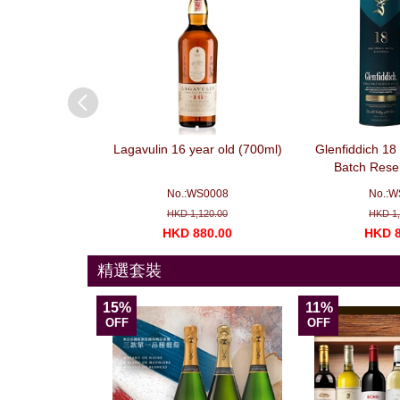
agne – Premium
Lagavulin 16 year old (700ml)
Glenfiddich 18
3 支套裝）
Batch Rese
A027
No.:WS0008
No.:W
310.00
HKD 1,120.00
HKD 1,
168.00
HKD 880.00
HKD 8
精選套裝
15%
11%
OFF
OFF