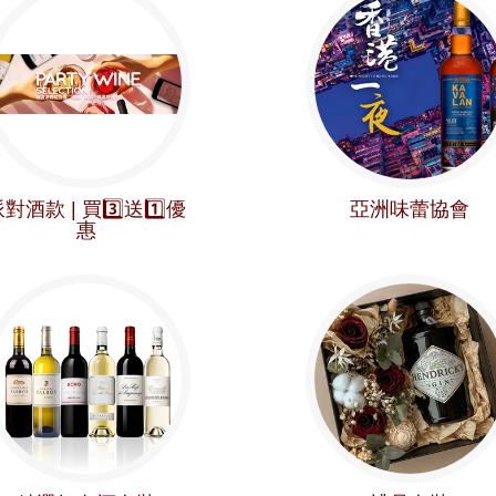
對酒款 | 買3️⃣送1️⃣優
亞洲味蕾協會
惠