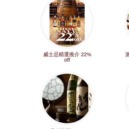
威士忌精選推介 22%
派
off