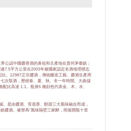
。世界公認中國醬香酒的鼻祖和主產地在貴州茅臺鎮；
邊7.5平方公里在2003年被國家認定名酒地理標志
 配比。12987正宗醬酒，傳統釀造工藝。醬酒生產周
、七次取酒，歷經春、夏、秋、冬一年時閒。大曲儲
配比高達 1:1。瓶身5 種顔色代表金、木、水、
膩、是由醬酒、窖底香、醇甜三大風味融合而成，
鎮醬酒。被譽爲“風味隔壁三家醉，雨後開瓶十里