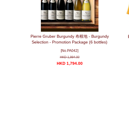
Pierre Gruber Burgundy 布根地 - Burgundy
Selection - Promotion Package (6 bottles)
[No.PA042]
HKD 1,994.00
HKD 1,794.00