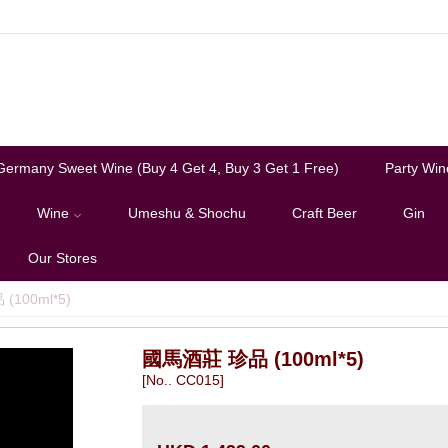
Germany Sweet Wine (Buy 4 Get 4, Buy 3 Get 1 Free)
Party Win
Wine
Umeshu & Shochu
Craft Beer
Gin
Our Stores
100ml*5)
國馬酒莊 珍品 (100ml*5)
[No.. CC015]