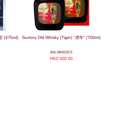
(475ml)
Suntory Old Whisky (Tiger) "虎年" (700ml)
[No.WH0267]
HKD 500.00