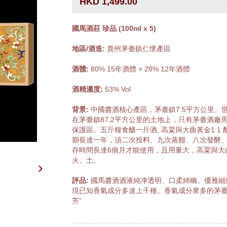
HKD 1,499.00
國馬酒莊 珍品 (100ml x 5)
地區/酒造:
貴州茅臺鎮仁懷產區
酒體:
80% 15年酒體 + 20% 12年酒體
酒精濃度:
53% Vol
背景:
中國醬酒核心產區，茅臺鎮7.5平方公里
在茅臺鎮87.2平方公里的土地上，只有茅臺酒廠周
保護區。五斤糧食釀一斤酒, 高粱與大曲黃金1:1
期長達一年，須二次投料、九次蒸餾、八次發酵
存時間長達6個月才能使用，且用量大，高粱與大曲
火、土。
評品:
國馬醬酒酒液純净透明、口柔綿幽、優雅細
現已知香氣成分多達上千種。香氣成分衆多的茅臺
芳”