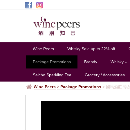
Wine Peers
Whisky Sale up to 22% off
Package Promotions
Brandy
Whisky
Saicho Sparkling Tea
Grocery / Accessories
Wine Peers
>
Package Promotions
>
國馬酒莊 珍品 (