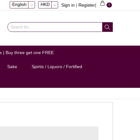
English
HKD
Sign in
|
Register
|
0
e | Buy three get one FREE
Sake
Spirtis / Liquors / Fortified