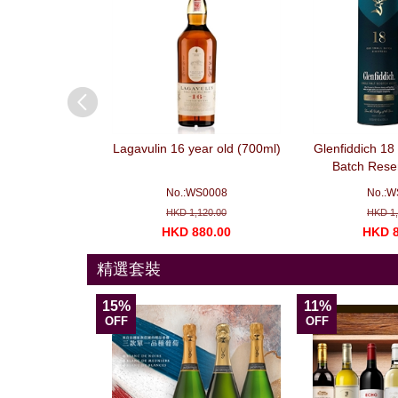
agne – Premium
Lagavulin 16 year old (700ml)
Glenfiddich 18
3 支套裝）
Batch Rese
A027
No.:WS0008
No.:W
310.00
HKD 1,120.00
HKD 1,
168.00
HKD 880.00
HKD 8
精選套裝
15%
11%
OFF
OFF