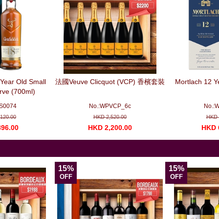
 Year Old Small
法國Veuve Clicquot (VCP) 香檳套裝
Mortlach 12 Y
rve (700ml)
S0074
No.:WPVCP_6c
No.:
120.00
HKD 2,520.00
HKD 
96.00
HKD 2,200.00
HKD 
15%
15%
OFF
OFF