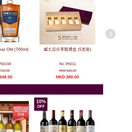
ear Old (700ml)
威士忌分享瓶禮盒 (5支裝)
法國波爾多列級
(一
WS0194
No.:PA011
No.
720.00
HKD 525.00
HKD 
648.00
HKD 380.00
HKD 1
10%
11%
OFF
OFF