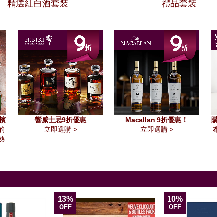
精選紅白酒套裝
禮品套裝
香檳
響威士忌9折優惠
Macallan 9折優惠！
購
的
立即選購 >
立即選購 >
熱
13%
10%
OFF
OFF