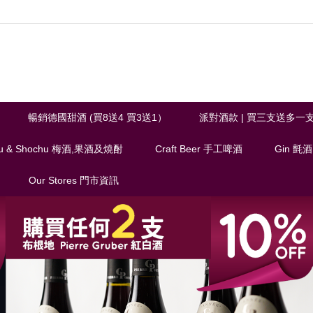
暢銷德國甜酒 (買8送4 買3送1）
派對酒款 | 買三支送多一
u & Shochu 梅酒,果酒及燒酎
Craft Beer 手工啤酒
Gin 氈酒
Our Stores 門市資訊