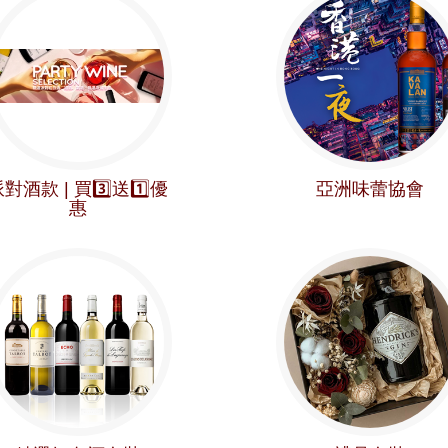
對酒款 | 買3️⃣送1️⃣優
亞洲味蕾協會
惠