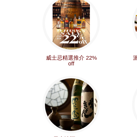
威士忌精選推介 22%
派
off