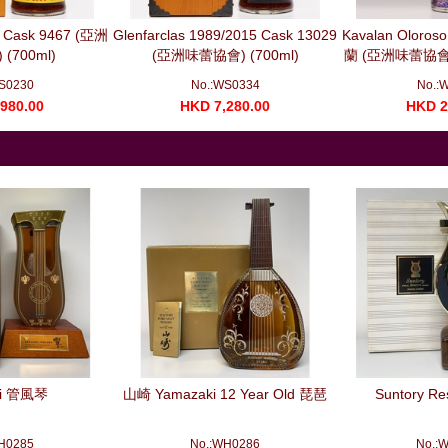
0 Cask 9467 (亞洲
Glenfarclas 1989/2015 Cask 13029
Kavalan Oloros
(700ml)
(亞洲味蕾協會) (700ml)
蘭 (亞洲味蕾協
干將 (
S0230
No.:WS0334
No.:
980.00
HKD 7,280.00
HKD 2
ki 管風琴
山崎 Yamazaki 12 Year Old 琵琶
Suntory R
H0285
No.:WH0286
No.: