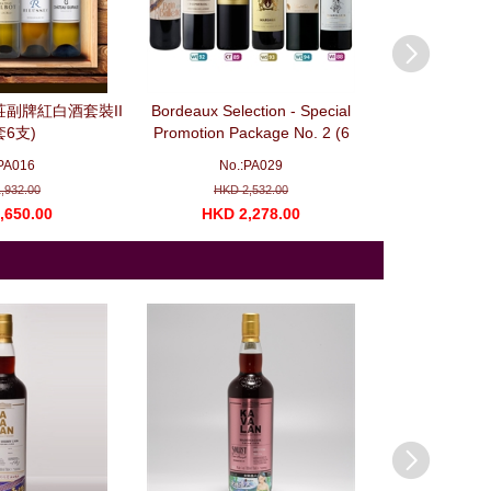
副牌紅白酒套裝II
Bordeaux Selection - Special
Burgundy Select
套6支)
Promotion Package No. 2 (6
- Special Promo
bottles)波爾多精選優惠套装 No. 2
(3 bottles)
PA016
No.:PA029
No.
,932.00
HKD 2,532.00
HKD 
,650.00
HKD 2,278.00
HKD 1