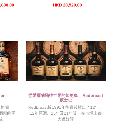
,800.00
HKD 20,520.00
er
從愛爾蘭飛往世界的知更鳥 – Redbreast
威士忌
蘇格蘭
Redbreast於1991年復廠後推出了12年、
忌酒廠的單
12年原酒、15年及21年等，在市場上都
成
大獲好評