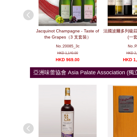
n - Pierre Gruber
Jacquinot Champagne - Taste of
法國波爾多列級莊
on Package No. 3
the Grapes（3 支套裝）
(一套
e bottles) 勃艮第精
A032
No.:20085_3c
No.:
No. 3
298.00
HKD 1,140.00
HKD 2,
068.00
HKD 969.00
HKD 1,
亞洲味蕾協會 Asia Palate Association (