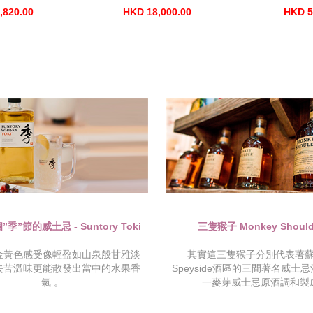
,820.00
HKD 18,000.00
HKD 5
季”節的威士忌 - Suntory Toki
三隻猴子 Monkey Should
金黃色感受像輕盈如山泉般甘雅淡
其實這三隻猴子分別代表著
去苦澀味更能散發出當中的水果香
Speyside酒區的三間著名威士
氣 。
一麥芽威士忌原酒調和製