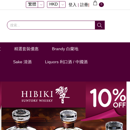
繁體
HKD
登入
|
註冊
|
0
支
精選套裝優惠
Brandy 白蘭地
Sake 清酒
Liquors 利口酒 / 中國酒