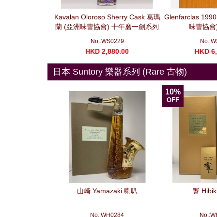
Moscatel Sherry
Kavalan Oloroso Sherry Cask 葛瑪
Glenfarclas 199
 Moscatel 雪莉桶
蘭 (亞洲味蕾協會) 十年磨一劍系列
味蕾協會) 
 (700ml)
莫邪 (700ml)
S0400
No.:WS0229
No.:W
280.00
HKD 2,880.00
HKD 6,
日本 Suntory 樂器系列 (Rare 古物)
10%
OFF
山崎 Yamazaki 喇叭
響 Hibi
No.:WH0284
No.:W