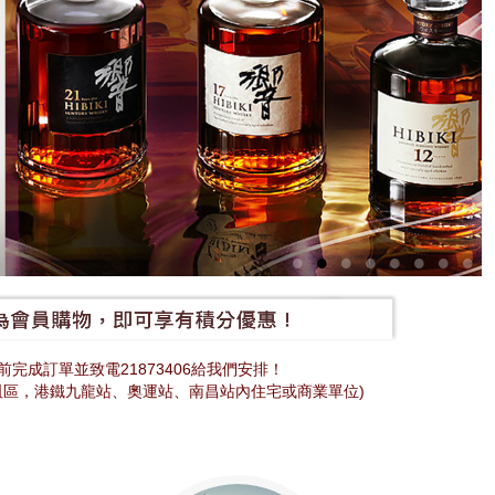
完成訂單並致電21873406給我們安排！
咀區，港鐵九龍站、奧運站、南昌站內住宅或商業單位)