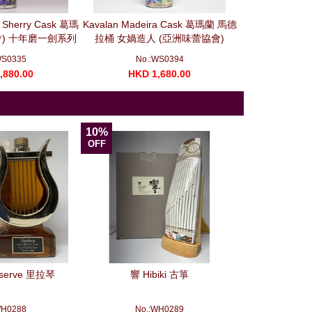
o Sherry Cask 葛瑪
Kavalan Madeira Cask 葛瑪蘭 馬德
Kavalan Port
會) 十年磨一劍系列
拉桶 女媧造人 (亞洲味蕾協會)
MMA Silver 
700ml)
(700ml)
(7
WS0335
No.:WS0394
No.
,880.00
HKD 1,680.00
HKD 1
10%
OFF
eserve 里拉琴
響 Hibiki 古箏
WH0288
No.:WH0289