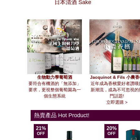
日本清酒 Sake
生物動力學葡萄酒
Jacquinot & Fils 小農
要符合有機酒的「無添加」
近年成為香檳愛好者讚嘆
要求，更視整個葡萄園為一
新潮流，成為不可忽視的
個生態系統
門話題!
立即選購 >
熱賣產品 Hot Product!
21%
20%
OFF
OFF